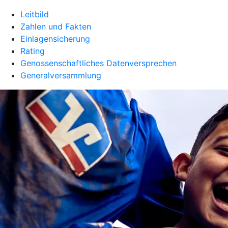
Leitbild
Zahlen und Fakten
Einlagensicherung
Rating
Genossenschaftliches Datenversprechen
Generalversammlung