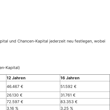
pital und Chancen-Kapital jederzeit neu festlegen, wobei
en-Kapital)
12 Jahren
16 Jahren
46.467 €
51.592 €
26.130 €
31.761 €
72.597 €
83.353 €
3,16 %
3,25 %