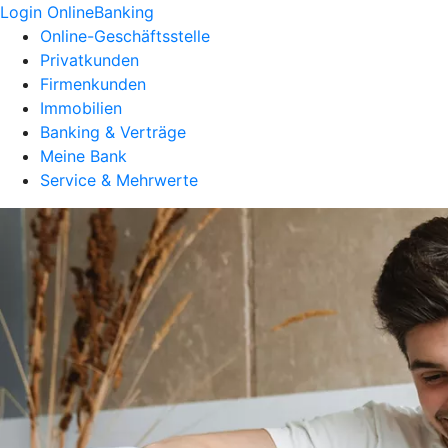
Login OnlineBanking
Online-Geschäftsstelle
Privatkunden
Firmenkunden
Immobilien
Banking & Verträge
Meine Bank
Service & Mehrwerte