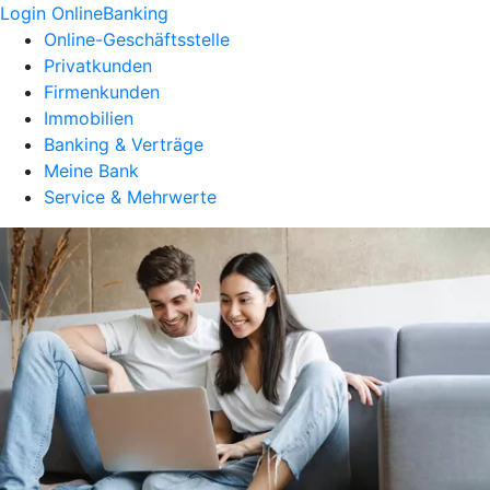
Login OnlineBanking
Online-Geschäftsstelle
Privatkunden
Firmenkunden
Immobilien
Banking & Verträge
Meine Bank
Service & Mehrwerte