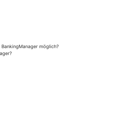
m BankingManager möglich?
nager?